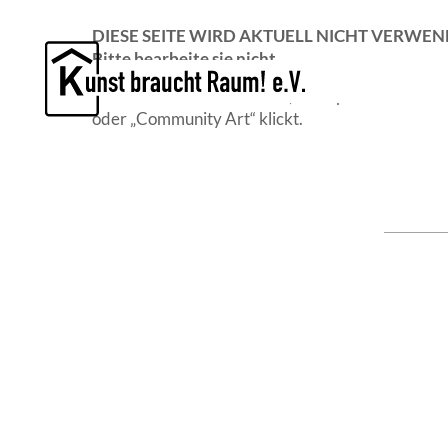
Kunst braucht Raum! e.V.
DIESE SEITE WIRD AKTUELL NICHT VERWEN
Bitte bearbeite sie nicht.
Sie dient nur als Platzhalter, falls später einma
oder „Community Art“ klickt.