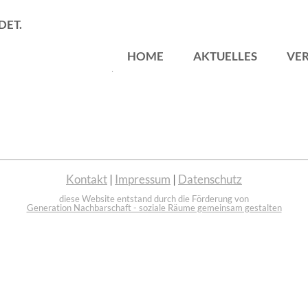
DET.
Zum
HOME
AKTUELLES
VER
Inhalt
l Inhalte erscheinen sollen, wenn man im Menü direkt auf die ü
springen
ÜBE
VISI
SAT
MIT
SPE
Kontakt
|
Impressum
|
Datenschutz
PRES
diese Website entstand durch die Förderung von
Generation Nachbarschaft - soziale Räume gemeinsam gestalten
BEF
EHR