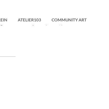
EIN
ATELIER103
COMMUNITY ART
bergeordneten Menüpunkte „Verein“, „Atelier 103“
R UNS
ÜBER UNSEREN RAUM
ÜBER COMMUNITY ART
ON
ATELIER BUCHEN
COME TOGETHER
ZUNG
BELEGUNGSPLAN
IN EADEM ES NAVI
GLIED WERDEN
AKTIVE GRUPPEN
ZUM FLIEGEN BRAUCHT
MAN ZWEI FLÜGEL
NDEN
TU DU
SE
REUNDETE
ENAMTLICHE